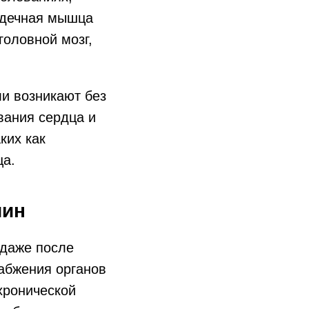
ердечная мышца
головной мозг,
ли возникают без
вания сердца и
ких как
ца.
чин
 даже после
набжения органов
хронической