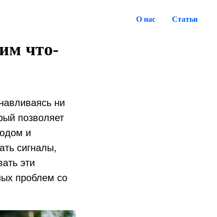
О нас
Статьи
ним что-
анавливаясь ни
рый позволяет
родом и
ать сигналы,
вать эти
ных проблем со