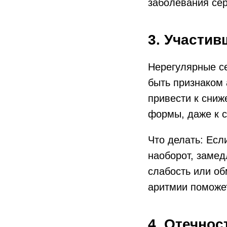
заболевания сер
3. Участи
Нерегулярные с
быть признаком 
привести к сниж
формы, даже к с
Что делать: Есл
наоборот, замед
слабость или об
аритмии поможет
4. Отечнос