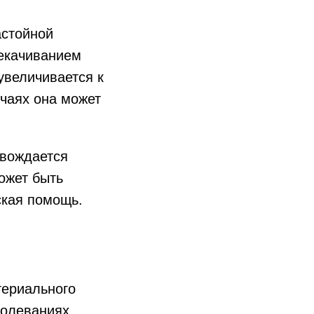
астойной
рекачиванием
увеличивается к
учаях она может
овождается
ожет быть
ская помощь.
териального
болеваниях,