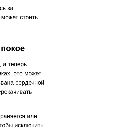
сь за
 может стоить
 покое
 а теперь
ках, это может
звана сердечной
ерекачивать
храняется или
чтобы исключить