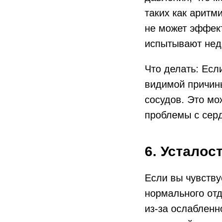
таких как аритм
не может эффект
испытывают нед
Что делать: Есл
видимой причины
сосудов. Это мо
проблемы с сер
6. Усталос
Если вы чувству
нормального отд
из-за ослабленн