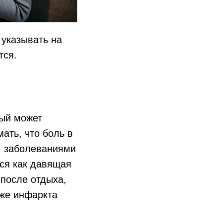
 указывать на
тся.
рый может
ать, что боль в
, заболеваниями
тся как давящая
 после отдыха,
аже инфаркта