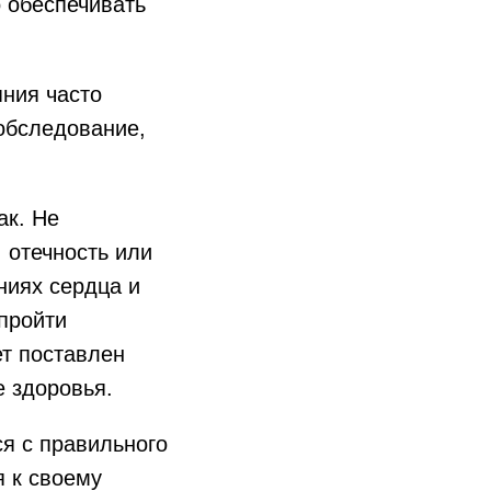
 обеспечивать
яния часто
обследование,
ак. Не
 отечность или
ниях сердца и
пройти
т поставлен
е здоровья.
я с правильного
я к своему