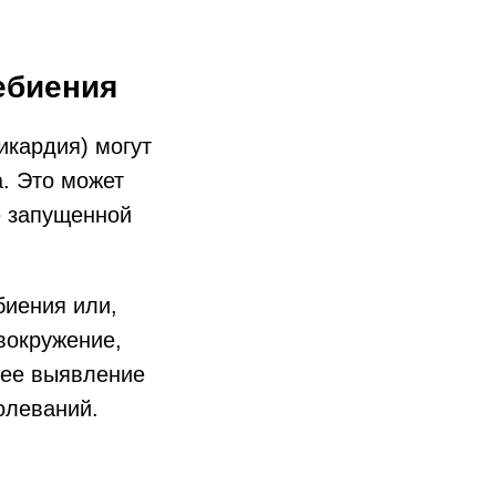
ебиения
икардия) могут
. Это может
е запущенной
биения или,
вокружение,
нее выявление
олеваний.