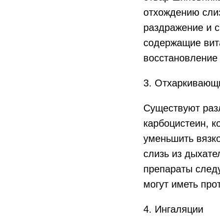
отхождению сли
раздражение и с
содержащие вита
восстановление 
3. Отхаркивающ
Существуют разл
карбоцистеин, к
уменьшить вязко
слизь из дыхате
препараты следу
могут иметь про
4. Ингаляции