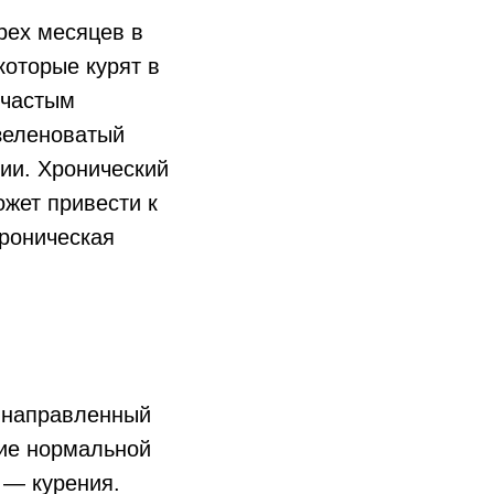
рех месяцев в
которые курят в
 частым
зеленоватый
ции. Хронический
жет привести к
хроническая
 направленный
ие нормальной
 — курения.