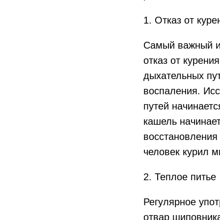
1. Отказ от куре
Самый важный и
отказ от курени
дыхательных пу
воспаления. Ис
путей начинаетс
кашель начинает
восстановления 
человек курил мн
2. Теплое питье
Регулярное упот
отвар шиповника