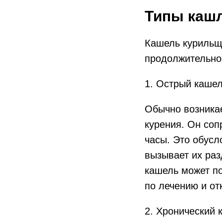
Типы кашл
Кашель курильщи
продолжительнос
1. Острый каше
Обычно возникае
курения. Он соп
часы. Это обусл
вызывает их раз
кашель может по
по лечению и отк
2. Хронический 