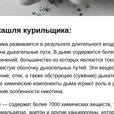
кашля курильщика:
ка развивается в результате длительного воз
на дыхательные пути. В дыме содержится боле
инений, большинство из которых являются ток
истую оболочку дыхательных путей. Эти вещес
ние, отек, а также обструкцию (сужение) дыхат
о химические компоненты дыма играют роль в 
кие особенности никотина.
 — содержит более 7000 химических веществ, 
рмальдегид, ацетон и другие канцерогены, кот