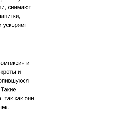
ти, снимают
апитки,
 ускоряет
омгексин и
окроты и
копившуюся
 Такие
 так как они
чек.