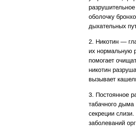
разрушительное 
оболочку бронхо
дыхательных пут
2. Никотин — гл
их нормальную р
помогает очищат
никотин разруша
вызывает кашель
3. Постоянное 
табачного дыма
секреции слизи.
заболеваний орг