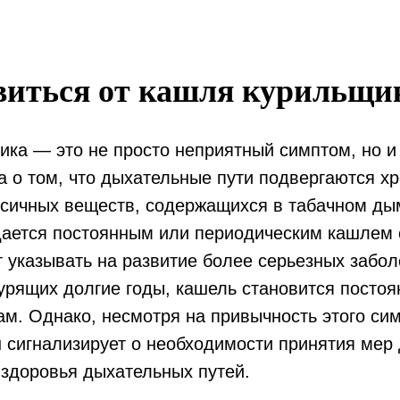
виться от кашля курильщи
ика — это не просто неприятный симптом, но и
а о том, что дыхательные пути подвергаются х
ксичных веществ, содержащихся в табачном ды
дается постоянным или периодическим кашлем 
 указывать на развитие более серьезных забо
урящих долгие годы, кашель становится посто
ам. Однако, несмотря на привычность этого си
н сигнализирует о необходимости принятия мер
здоровья дыхательных путей.