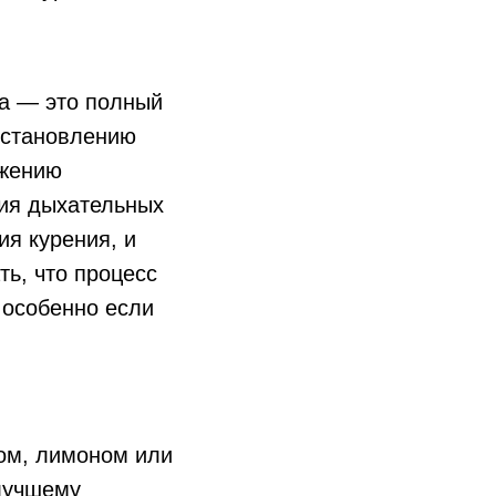
а — это полный
осстановлению
ижению
ния дыхательных
ия курения, и
ь, что процесс
 особенно если
дом, лимоном или
 лучшему