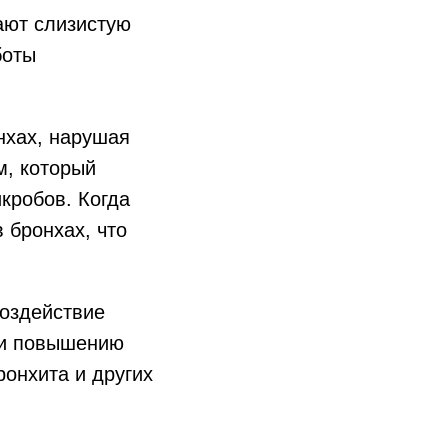
ают слизистую
боты
нхах, нарушая
м, который
кробов. Когда
 бронхах, что
воздействие
 и повышению
ронхита и других