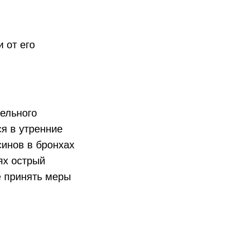
 от его
тельного
я в утренние
синов в бронхах
ях острый
е принять меры