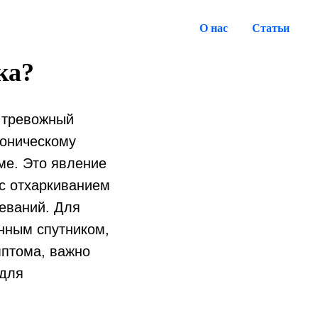
О нас
Статьи
ка?
 тревожный
роническому
ме. Это явление
с отхаркиванием
леваний. Для
янным спутником,
мптома, важно
 для