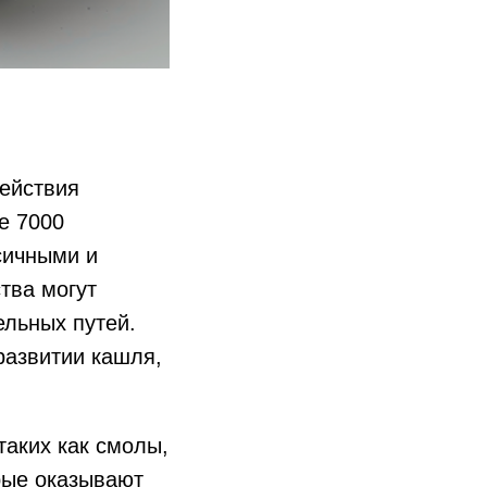
действия
е 7000
сичными и
тва могут
ельных путей.
развитии кашля,
таких как смолы,
орые оказывают