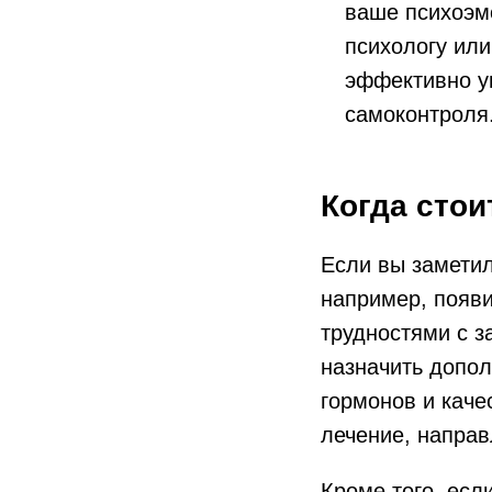
ваше психоэм
психологу или
эффективно у
самоконтроля
Когда стои
Если вы заметил
например, появ
трудностями с з
назначить допо
гормонов и каче
лечение, направ
Кроме того, есл