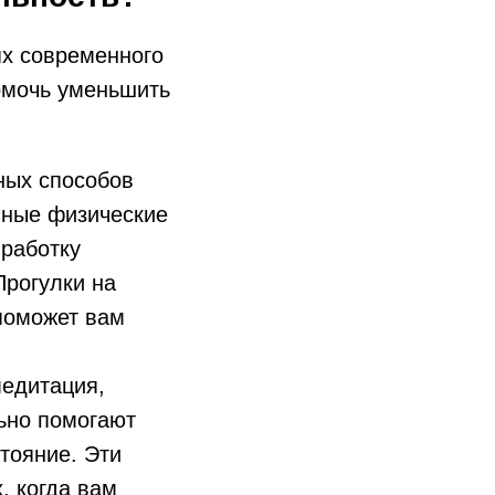
ях современного
омочь уменьшить
ных способов
нные физические
ыработку
Прогулки на
 поможет вам
медитация,
ьно помогают
тояние. Эти
, когда вам