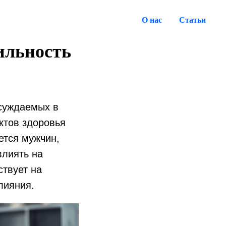
О нас
Статьи
ильность
бсуждаемых в
ктов здоровья
ется мужчин,
влиять на
ствует на
лияния.