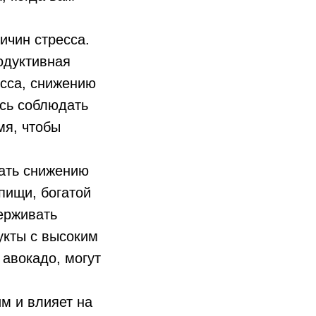
ичин стресса.
одуктивная
сса, снижению
есь соблюдать
мя, чтобы
вать снижению
 пищи, богатой
ерживать
укты с высоким
 авокадо, могут
м и влияет на