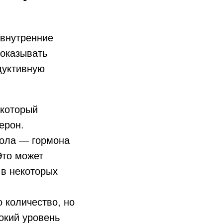
 внутренние
 оказывать
дуктивную
 который
ерон.
зола — гормона
Это может
 в некоторых
 количество, но
окий уровень