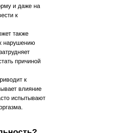
орму и даже на
вести к
ожет также
 к нарушению
затрудняет
стать причиной
риводит к
зывает влияние
асто испытывают
оргазма.
льность?