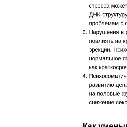
стресса может
ДНК-структуру
проблемам с 
Нарушения в р
повлиять на к
эрекции. Псих
нормальное ф
как краткосро
Психосоматиче
развитию депр
на половые ф
снижение секс
Как умень