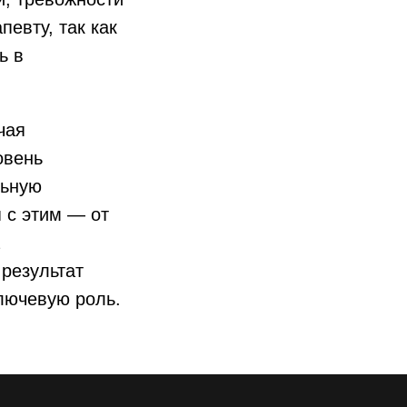
певту, так как
ь в
чая
овень
льную
 с этим — от
результат
ключевую роль.