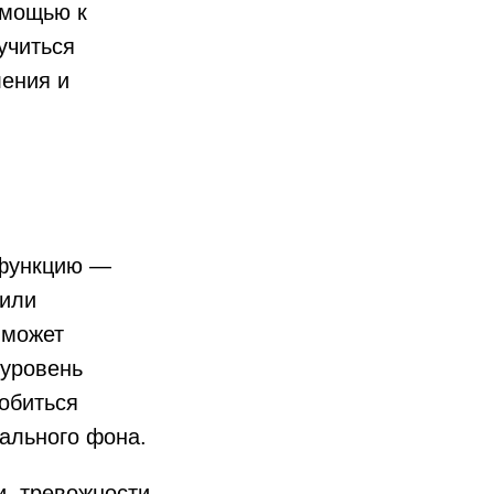
омощью к
учиться
ления и
 функцию —
 или
 может
 уровень
обиться
ального фона.
и, тревожности