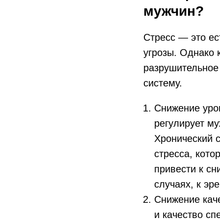
мужчин?
Стресс — это ес
угрозы. Однако 
разрушительное
систему.
Снижение уров
регулирует м
Хронический 
стресса, кото
привести к сн
случаях, к эр
Снижение каче
и качество сп